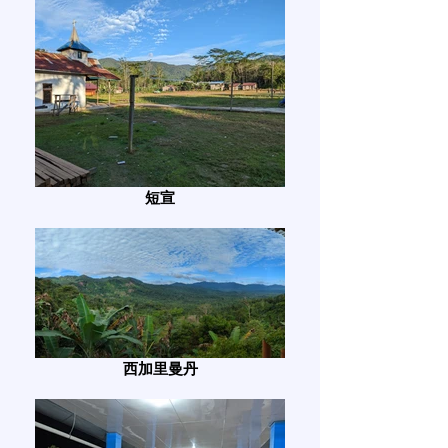
短宣
西加里曼丹