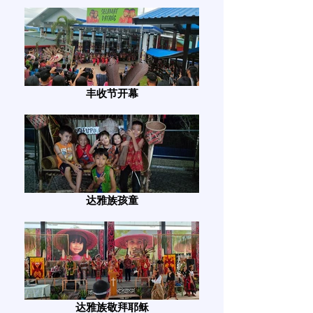
丰收节开幕
达雅族孩童
达雅族敬拜耶稣