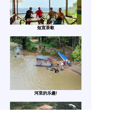
短宣茶歇
河里的乐趣!