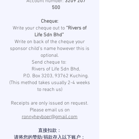
Account number:
3209 207
500
Cheque:
Write your cheque out to
“Rivers of
Life Sdn Bhd”
Write on back of the cheque your
sponsor child’s name however this is
optional.
Send cheque to:
Rivers of Life Sdn Bhd,
P.O. Box 3203, 93762 Kuching.
(This method takes usually 2-4 weeks
to reach us)
Receipts are only issued on request.
Please email us on
ronnyheyboer@gmail.com
直接扣款：
请将您的赞助/捐款存入以下账户：