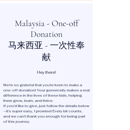
Malaysia - One-off
Donation
马来西亚 - 一次性奉
献
Hey there!
We’re so grateful that you’re keen to make a
one-off donation! Your generosity makes a real
difference in the lives of these kids, helping
them grow, learn, and thrive.
If you'd like to give, just follow the details below
—it’s super easy, I promise! Every bit counts,
and we can’t thank you enough for being part
of this journey.